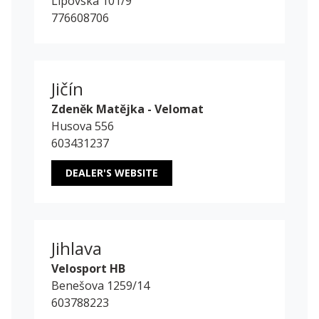
Lipovská 101/9
776608706
Jičín
Zdeněk Matějka - Velomat
Husova 556
603431237
DEALER'S WEBSITE
Jihlava
Velosport HB
Benešova 1259/14
603788223