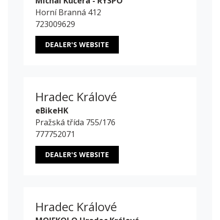
Michal Kučera - RYSPO
Horní Branná 412
723009629
DEALER'S WEBSITE
Hradec Králové
eBikeHK
Pražská třída 755/176
777752071
DEALER'S WEBSITE
Hradec Králové