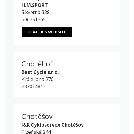
H.M.SPORT
5.května 338
606751765
DEALER'S WEBSITE
Chotěboř
Best Cycle s.r.o.
Krále Jana 276
737014813
Chotěšov
J&K Cykloservex Chotěšov
Plzeňská 244