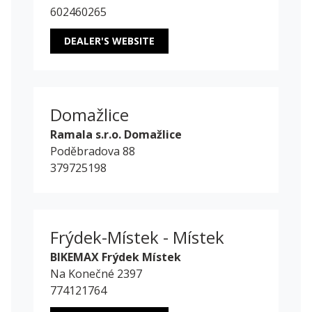
602460265
DEALER'S WEBSITE
Domažlice
Ramala s.r.o. Domažlice
Poděbradova 88
379725198
Frýdek-Místek - Místek
BIKEMAX Frýdek Místek
Na Konečné 2397
774121764