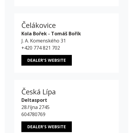
Čelákovice
Kola Bořek - Tomáš Bořík
J. A. Komenského 31
+420 774 821 702
DEALER'S WEBSITE
Česká Lípa
Deltasport
28.října 2745
604780769
DEALER'S WEBSITE