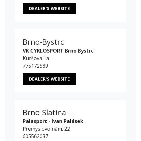
DEALER'S WEBSITE
Brno-Bystrc
VK CYKLOSPORT Brno Bystrc
Kuršova 1a
775172589
DEALER'S WEBSITE
Brno-Slatina
Palasport - Ivan Palásek
Přemyslovo nám. 22
605562037