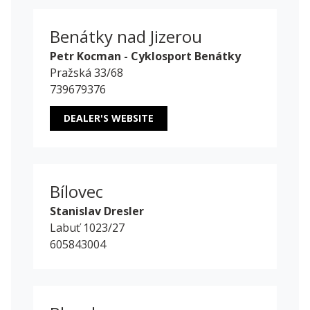
Benátky nad Jizerou
Petr Kocman - Cyklosport Benátky
Pražská 33/68
739679376
DEALER'S WEBSITE
Bílovec
Stanislav Dresler
Labuť 1023/27
605843004