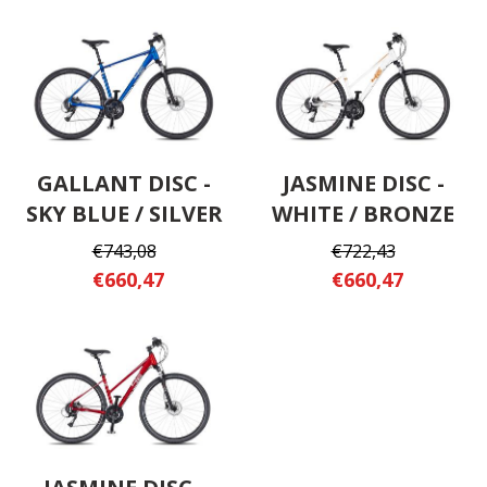
GALLANT DISC -
JASMINE DISC -
SKY BLUE / SILVER
WHITE / BRONZE
€743,08
€722,43
€660,47
€660,47