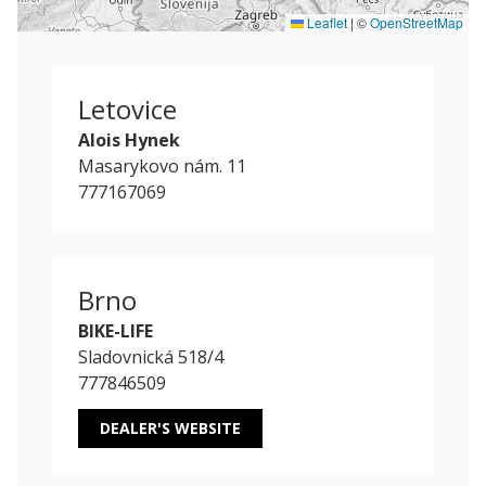
Leaflet
|
©
OpenStreetMap
Letovice
Alois Hynek
Masarykovo nám. 11
777167069
Brno
BIKE-LIFE
Sladovnická 518/4
777846509
DEALER'S WEBSITE