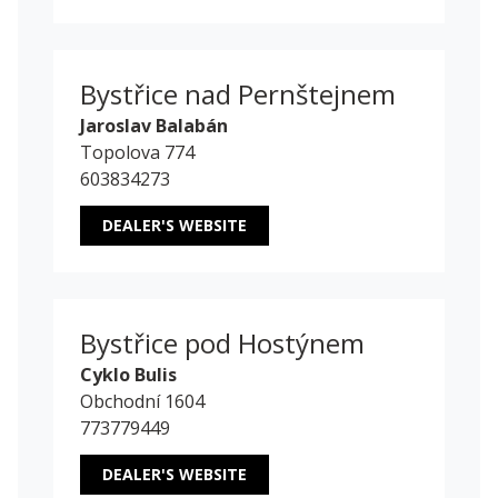
Bystřice nad Pernštejnem
Jaroslav Balabán
Topolova 774
603834273
DEALER'S WEBSITE
Bystřice pod Hostýnem
Cyklo Bulis
Obchodní 1604
773779449
DEALER'S WEBSITE