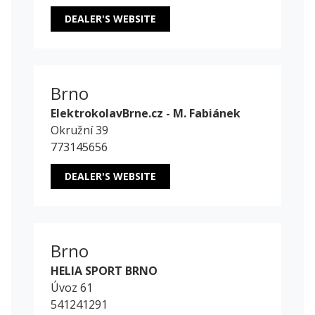
DEALER'S WEBSITE
Brno
ElektrokolavBrne.cz - M. Fabiánek
Okružní 39
773145656
DEALER'S WEBSITE
Brno
HELIA SPORT BRNO
Úvoz 61
541241291