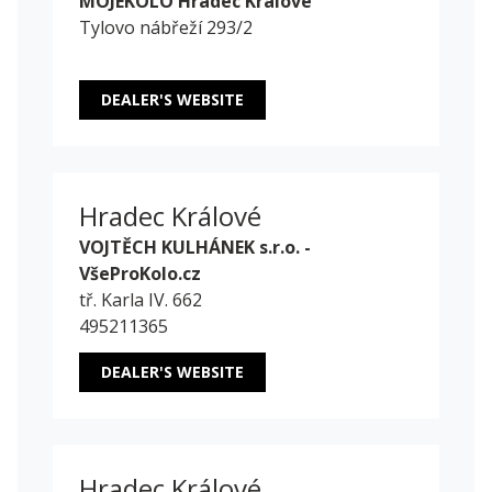
MOJEKOLO Hradec Králové
Tylovo nábřeží 293/2
DEALER'S WEBSITE
Hradec Králové
VOJTĚCH KULHÁNEK s.r.o. -
VšeProKolo.cz
tř. Karla IV. 662
495211365
DEALER'S WEBSITE
Hradec Králové