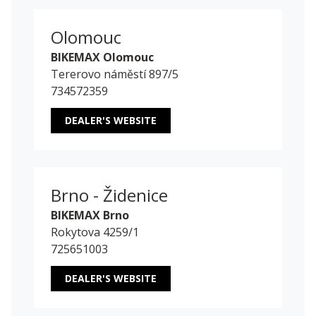
Olomouc
BIKEMAX Olomouc
Tererovo náměstí 897/5
734572359
DEALER'S WEBSITE
Brno - Židenice
BIKEMAX Brno
Rokytova 4259/1
725651003
DEALER'S WEBSITE