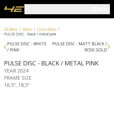
MENU
Electric bikes
4E bikes
/
Bikes
/
Cross bikes
/
PULSE DISC - black / metal pink
Bicycles
PULSE DISC - WHITE
PULSE DISC - MATT BLACK /
/ PINK
ROSE GOLD
Dealers
PULSE DISC - BLACK / METAL PINK
Blog
YEAR 2024
FRAME SIZE
About us
16,5“, 18,5“
Archive
Contact