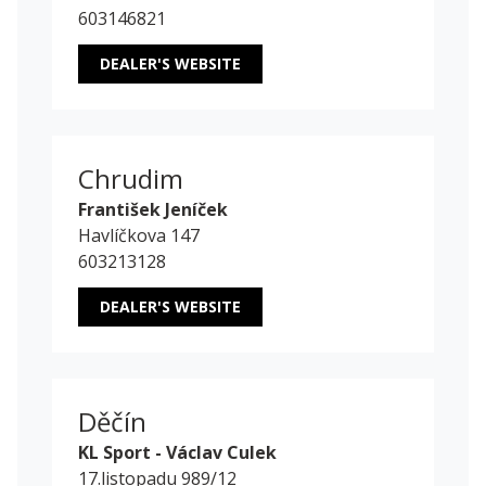
603146821
DEALER'S WEBSITE
Chrudim
František Jeníček
Havlíčkova 147
603213128
DEALER'S WEBSITE
Děčín
KL Sport - Václav Culek
17.listopadu 989/12