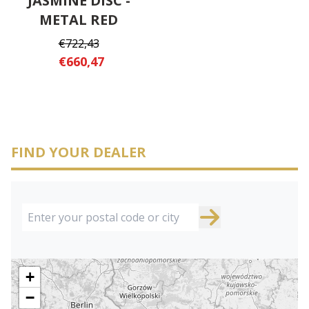
JASMINE DISC -
METAL RED
€722,43
€660,47
FIND YOUR DEALER
+
−