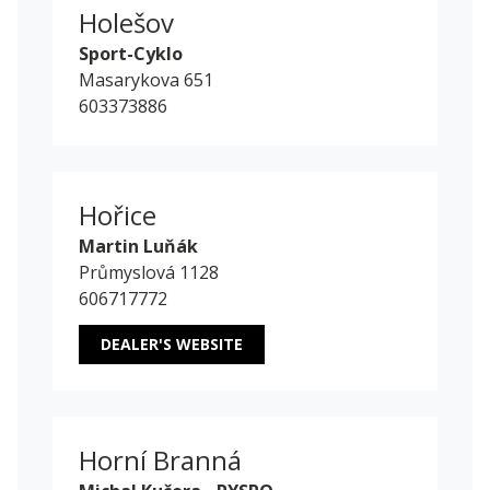
Holešov
Sport-Cyklo
Masarykova 651
603373886
Hořice
Martin Luňák
Průmyslová 1128
606717772
DEALER'S WEBSITE
Horní Branná