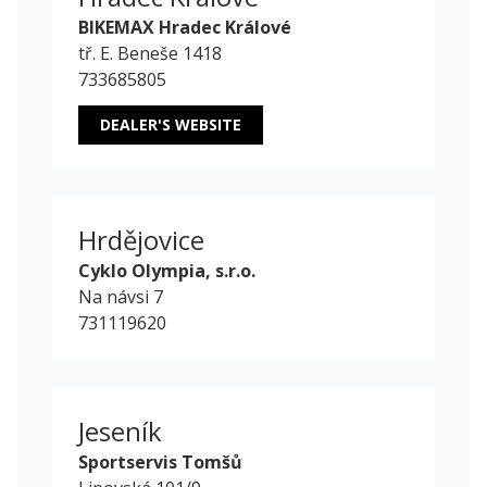
BIKEMAX Hradec Králové
tř. E. Beneše 1418
733685805
DEALER'S WEBSITE
Hrdějovice
Cyklo Olympia, s.r.o.
Na návsi 7
731119620
Jeseník
Sportservis Tomšů