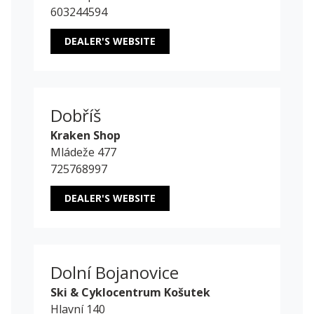
603244594
DEALER'S WEBSITE
Dobříš
Kraken Shop
Mládeže 477
725768997
DEALER'S WEBSITE
Dolní Bojanovice
Ski & Cyklocentrum Košutek
Hlavní 140