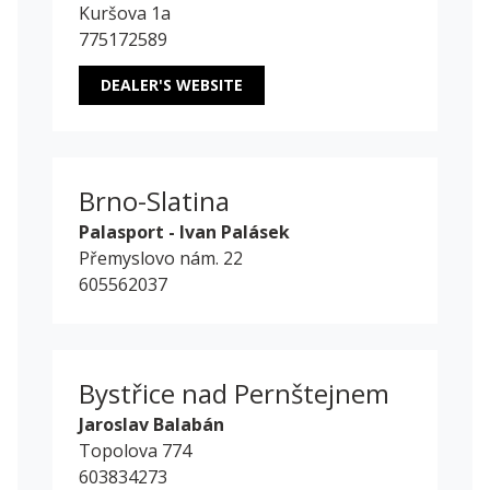
Kuršova 1a
775172589
DEALER'S WEBSITE
Brno-Slatina
Palasport - Ivan Palásek
Přemyslovo nám. 22
605562037
Bystřice nad Pernštejnem
Jaroslav Balabán
Topolova 774
603834273