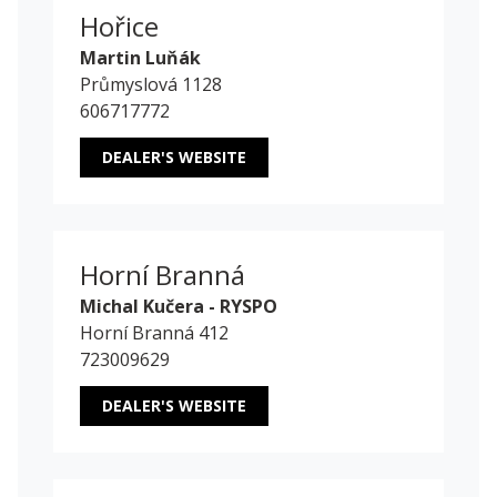
Hořice
Martin Luňák
Průmyslová 1128
606717772
DEALER'S WEBSITE
Horní Branná
Michal Kučera - RYSPO
Horní Branná 412
723009629
DEALER'S WEBSITE