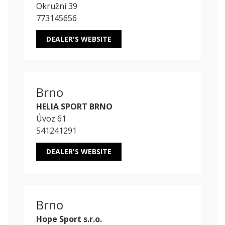
Okružní 39
773145656
DEALER'S WEBSITE
Brno
HELIA SPORT BRNO
Úvoz 61
541241291
DEALER'S WEBSITE
Brno
Hope Sport s.r.o.