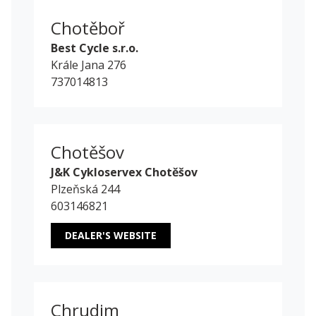
Chotěboř
Best Cycle s.r.o.
Krále Jana 276
737014813
Chotěšov
J&K Cykloservex Chotěšov
Plzeňská 244
603146821
DEALER'S WEBSITE
Chrudim