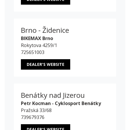
Brno - Židenice
BIKEMAX Brno
Rokytova 4259/1
725651003
DEALER'S WEBSITE
Benátky nad Jizerou
Petr Kocman - Cyklosport Benátky
Pražská 33/68
739679376
DEALER'S WEBSITE