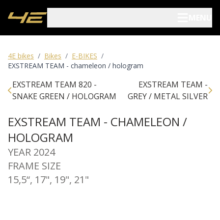
MENU
Electric bikes
4E bikes
/
Bikes
/
E-BIKES
/
EXSTREAM TEAM - chameleon / hologram
Bicycles
EXSTREAM TEAM 820 -
EXSTREAM TEAM -
SNAKE GREEN / HOLOGRAM
GREY / METAL SILVER
Dealers
EXSTREAM TEAM - CHAMELEON /
Blog
HOLOGRAM
YEAR 2024
About us
FRAME SIZE
15,5“, 17", 19", 21"
Archive
Contact