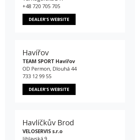
+48 720 705 705
DEALER'S WEBSITE
Havířov
TEAM SPORT Havířov
OD Permon, Dlouhá 44
733 12 99 55
DEALER'S WEBSITE
Havlíčkův Brod
VELOSERVIS s.r.o
Jihlavská 9