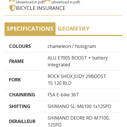
(download in pdf)
(download in pdf)
BICYCLE INSURANCE
SPECIFICATIONS
GEOMETRY
COLOURS
chameleon / hologram
ALU E7005 BOOST + battery
FRAME
integrated
ROCK SHOX JUDY 29BOOST
FORK
15 120 RLO
CHAINRING
FSA E-bike 36T
SHIFTING
SHIMANO SL-M6100 1x12SPD
SHIMANO DEORE RD-M7100,
DERAILLEUR
12SPD