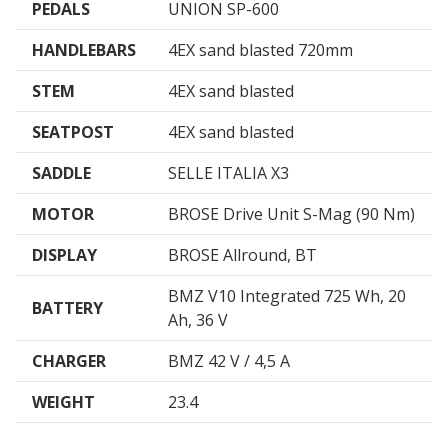
PEDALS
UNION SP-600
HANDLEBARS
4EX sand blasted 720mm
STEM
4EX sand blasted
SEATPOST
4EX sand blasted
SADDLE
SELLE ITALIA X3
MOTOR
BROSE Drive Unit S-Mag (90 Nm)
DISPLAY
BROSE Allround, BT
BMZ V10 Integrated 725 Wh, 20
BATTERY
Ah, 36 V
CHARGER
BMZ 42 V / 4,5 A
WEIGHT
23.4