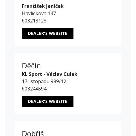
František Jeníček
Havlíčkova 147
603213128
DEALER'S WEBSITE
Děčín
KL Sport - Václav Culek
17.listopadu 989/12
603244594
DEALER'S WEBSITE
Dobříš