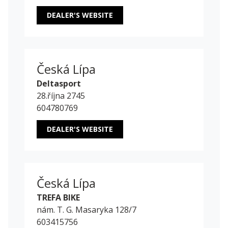
DEALER'S WEBSITE
Česká Lípa
Deltasport
28.října 2745
604780769
DEALER'S WEBSITE
Česká Lípa
TREFA BIKE
nám. T. G. Masaryka 128/7
603415756