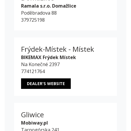
Ramala s.r.o. Domažlice
Poděbradova 88
379725198
Frýdek-Místek - Místek
BIKEMAX Frýdek Místek
Na Konečné 2397
774121764
DEALER'S WEBSITE
Gliwice
Mobiway.pl
Tarnogórska 241