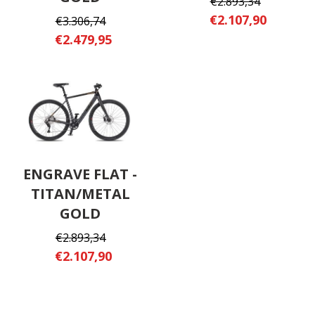
€2.893,34
€2.107,90
€3.306,74
€2.479,95
ENGRAVE FLAT -
TITAN/METAL
GOLD
€2.893,34
€2.107,90