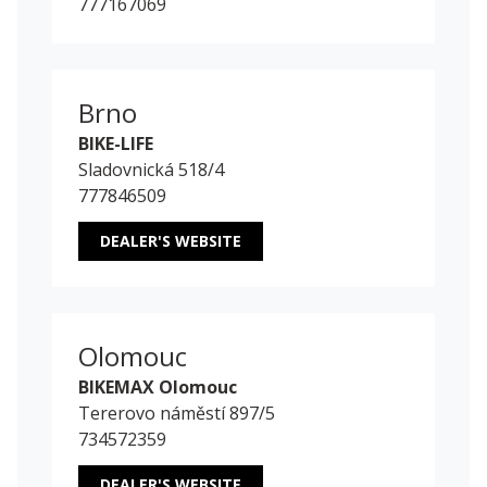
777167069
Brno
BIKE-LIFE
Sladovnická 518/4
777846509
DEALER'S WEBSITE
Olomouc
BIKEMAX Olomouc
Tererovo náměstí 897/5
734572359
DEALER'S WEBSITE