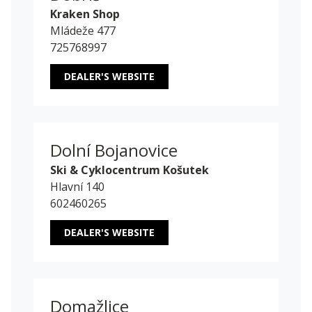
Kraken Shop
Mládeže 477
725768997
DEALER'S WEBSITE
Dolní Bojanovice
Ski & Cyklocentrum Košutek
Hlavní 140
602460265
DEALER'S WEBSITE
Domažlice