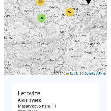
59
99
8
Leaflet
|
©
OpenStreetMap
Letovice
Alois Hynek
Masarykovo nám. 11