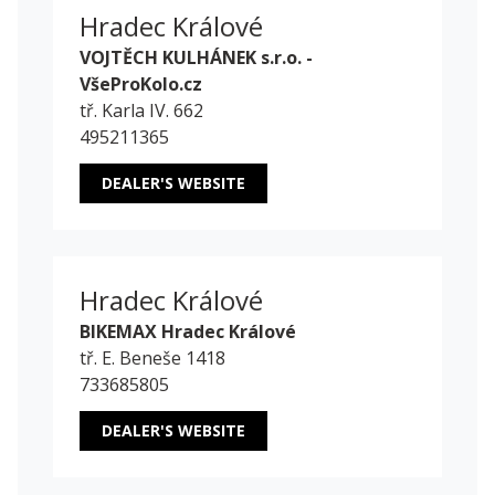
Hradec Králové
VOJTĚCH KULHÁNEK s.r.o. -
VšeProKolo.cz
tř. Karla IV. 662
495211365
DEALER'S WEBSITE
Hradec Králové
BIKEMAX Hradec Králové
tř. E. Beneše 1418
733685805
DEALER'S WEBSITE