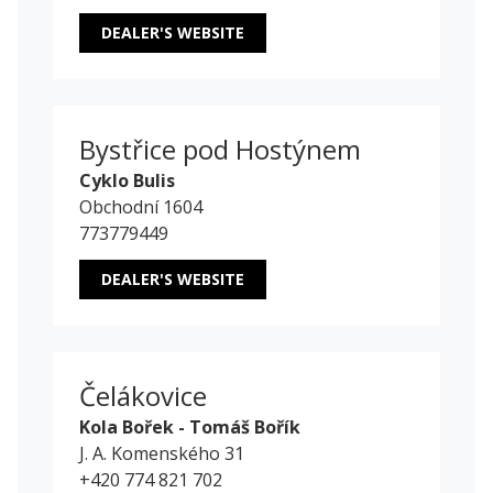
DEALER'S WEBSITE
Bystřice pod Hostýnem
Cyklo Bulis
Obchodní 1604
773779449
DEALER'S WEBSITE
Čelákovice
Kola Bořek - Tomáš Bořík
J. A. Komenského 31
+420 774 821 702