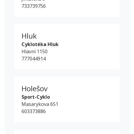
733739756
Hluk
Cyklotéka Hluk
Hlavní 1150
777044914
Holešov
Sport-Cyklo
Masarykova 651
603373886