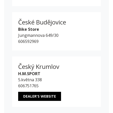
České Budějovice
Bike Store
Jungmannova 649/30
606592969
Český Krumlov
H.M.SPORT
5.května 338
606751765
DEALER'S WEBSITE