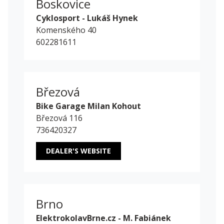
Boskovice
Cyklosport - Lukáš Hynek
Komenského 40
602281611
Březová
Bike Garage Milan Kohout
Březová 116
736420327
DEALER'S WEBSITE
Brno
ElektrokolavBrne.cz - M. Fabiánek