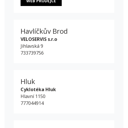
WEB PRODEJCE
Havlíčkův Brod
VELOSERVIS s.r.o
Jihlavská 9
733739756
Hluk
Cyklotéka Hluk
Hlavní 1150
777044914