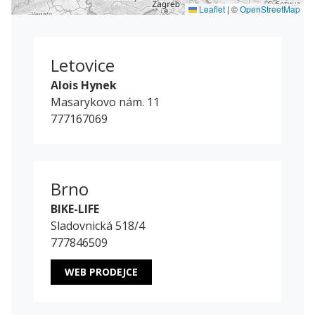
Leaflet
|
©
OpenStreetMap
Letovice
Alois Hynek
Masarykovo nám. 11
777167069
Brno
BIKE-LIFE
Sladovnická 518/4
777846509
WEB PRODEJCE