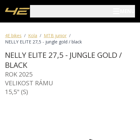
MENU
Elektrokola
4E bikes
/
Kola
/
MTB junior
/
NELLY ELITE 27,5 - jungle gold / black
Kola
NELLY ELITE 27,5 - JUNGLE GOLD /
BLACK
Pojištění kol
ROK 2025
VELIKOST RÁMU
Prodejci
15,5" (S)
Blog
O nás
Archív