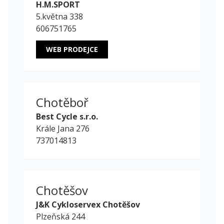
H.M.SPORT
5.května 338
606751765
WEB PRODEJCE
Chotěboř
Best Cycle s.r.o.
Krále Jana 276
737014813
Chotěšov
J&K Cykloservex Chotěšov
Plzeňská 244