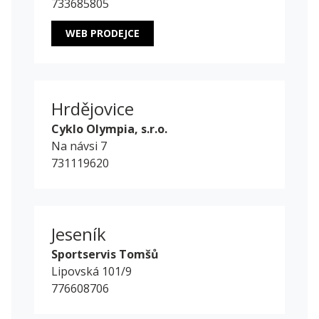
733685805
WEB PRODEJCE
Hrdějovice
Cyklo Olympia, s.r.o.
Na návsi 7
731119620
Jeseník
Sportservis Tomšů
Lipovská 101/9
776608706