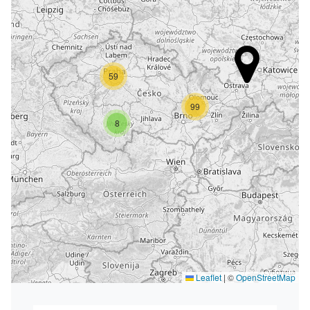
59
99
8
Leaflet
|
©
OpenStreetMap