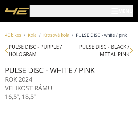
MENU
Elektrokola
4E bikes
/
Kola
/
Krosová kola
/
PULSE DISC - white / pink
PULSE DISC - PURPLE /
PULSE DISC - BLACK /
Kola
HOLOGRAM
METAL PINK
Pojištění kol
PULSE DISC - WHITE / PINK
ROK 2024
Prodejci
VELIKOST RÁMU
16,5“, 18,5“
Blog
O nás
Archív