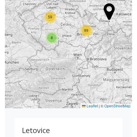
59
99
8
Leaflet
|
©
OpenStreetMap
Letovice