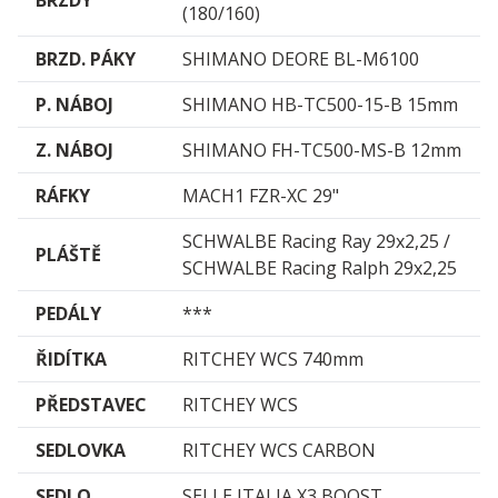
BRZDY
(180/160)
BRZD. PÁKY
SHIMANO DEORE BL-M6100
P. NÁBOJ
SHIMANO HB-TC500-15-B 15mm
Z. NÁBOJ
SHIMANO FH-TC500-MS-B 12mm
RÁFKY
MACH1 FZR-XC 29"
SCHWALBE Racing Ray 29x2,25 /
PLÁŠTĚ
SCHWALBE Racing Ralph 29x2,25
PEDÁLY
***
ŘIDÍTKA
RITCHEY WCS 740mm
PŘEDSTAVEC
RITCHEY WCS
SEDLOVKA
RITCHEY WCS CARBON
SEDLO
SELLE ITALIA X3 BOOST