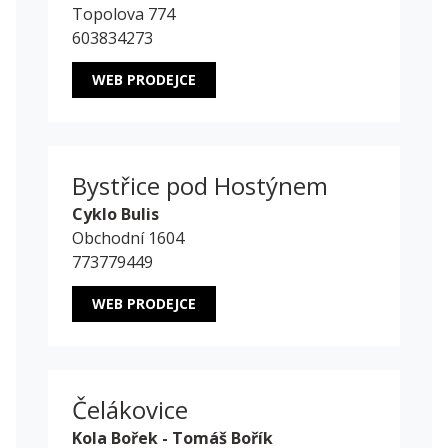
Topolova 774
603834273
WEB PRODEJCE
Bystřice pod Hostýnem
Cyklo Bulis
Obchodní 1604
773779449
WEB PRODEJCE
Čelákovice
Kola Bořek - Tomáš Bořík