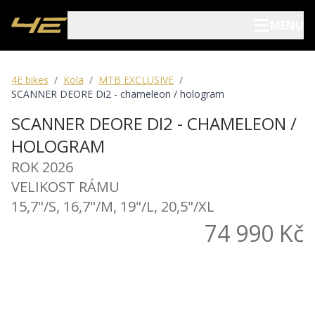
MENU
Elektrokola
4E bikes
/
Kola
/
MTB EXCLUSIVE
/
SCANNER DEORE Di2 - chameleon / hologram
Kola
SCANNER DEORE DI2 - CHAMELEON /
HOLOGRAM
Pojištění kol
ROK 2026
VELIKOST RÁMU
Prodejci
15,7"/S, 16,7"/M, 19"/L, 20,5"/XL
74 990 Kč
Blog
O nás
Archív