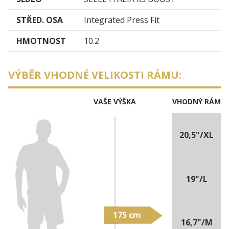
STŘED. OSA
Integrated Press Fit
HMOTNOST
10.2
VÝBĚR VHODNÉ VELIKOSTI RÁMU:
VAŠE VÝŠKA
VHODNÝ RÁM
20,5"/XL
19"/L
16,7"/M