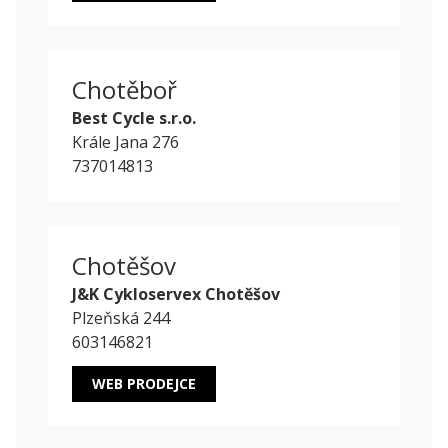
Chotěboř
Best Cycle s.r.o.
Krále Jana 276
737014813
Chotěšov
J&K Cykloservex Chotěšov
Plzeňská 244
603146821
WEB PRODEJCE