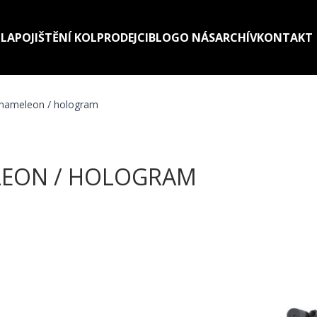
LA
POJIŠTĚNÍ KOL
PRODEJCI
BLOG
O NÁS
ARCHÍV
KONTAKT
hameleon / hologram
ELEON / HOLOGRAM