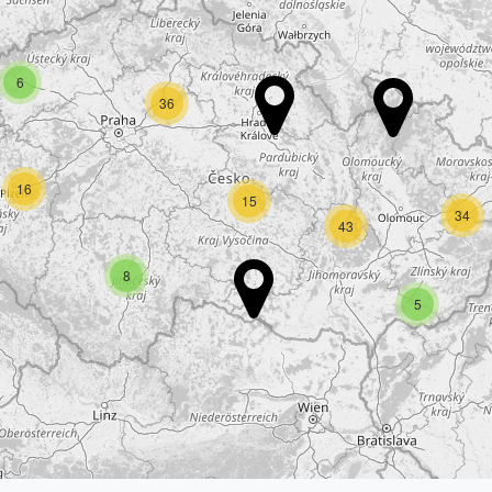
6
36
16
15
34
43
8
5