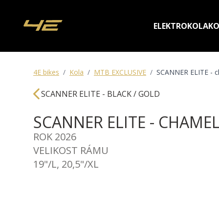
ELEKTROKOLA
KO
4E bikes
/
Kola
/
MTB EXCLUSIVE
/
SCANNER ELITE - c
SCANNER ELITE - BLACK / GOLD
SCANNER ELITE - CHAM
ROK 2026
VELIKOST RÁMU
19"/L, 20,5"/XL