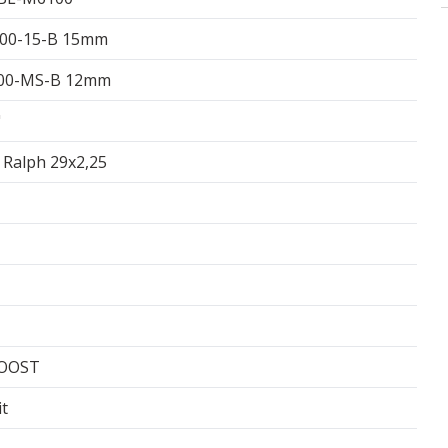
00-15-B 15mm
00-MS-B 12mm
"
Ralph 29x2,25
BOOST
it