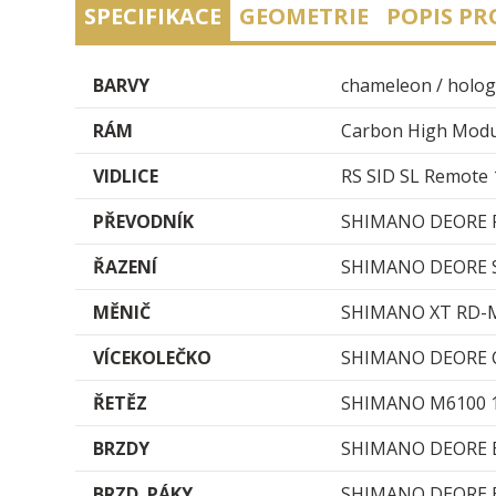
SPECIFIKACE
GEOMETRIE
POPIS P
BARVY
chameleon / holo
RÁM
Carbon High Modu
VIDLICE
RS SID SL Remote 
PŘEVODNÍK
SHIMANO DEORE F
ŘAZENÍ
SHIMANO DEORE 
MĚNIČ
SHIMANO XT RD-
VÍCE­KOLEČKO
SHIMANO DEORE C
ŘETĚZ
SHIMANO M6100 
BRZDY
SHIMANO DEORE B
BRZD. PÁKY
SHIMANO DEORE 