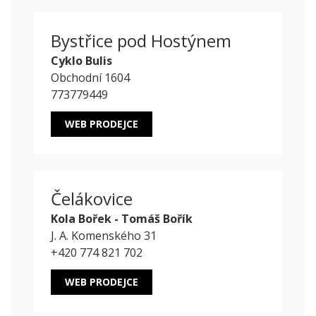
Bystřice pod Hostýnem
Cyklo Bulis
Obchodní 1604
773779449
WEB PRODEJCE
Čelákovice
Kola Bořek - Tomáš Bořík
J. A. Komenského 31
+420 774 821 702
WEB PRODEJCE