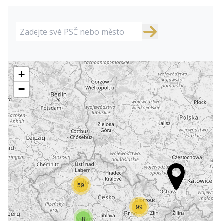
+
−
59
99
8