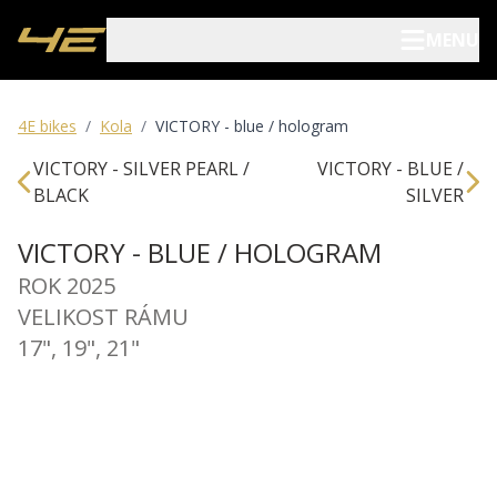
MENU
Elektrokola
4E bikes
/
Kola
/
VICTORY - blue / hologram
VICTORY - SILVER PEARL /
VICTORY - BLUE /
Kola
BLACK
SILVER
Pojištění kol
VICTORY - BLUE / HOLOGRAM
ROK 2025
Prodejci
VELIKOST RÁMU
17", 19", 21"
Blog
O nás
Archív