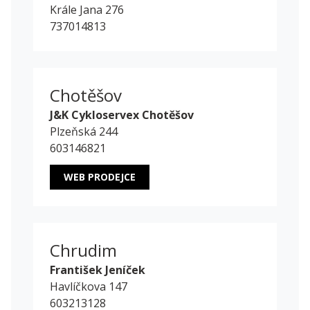
Krále Jana 276
737014813
Chotěšov
J&K Cykloservex Chotěšov
Plzeňská 244
603146821
WEB PRODEJCE
Chrudim
František Jeníček
Havlíčkova 147
603213128