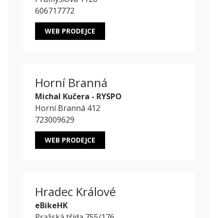
606717772
WEB PRODEJCE
Horní Branná
Michal Kučera - RYSPO
Horní Branná 412
723009629
WEB PRODEJCE
Hradec Králové
eBikeHK
Pražská třída 755/176