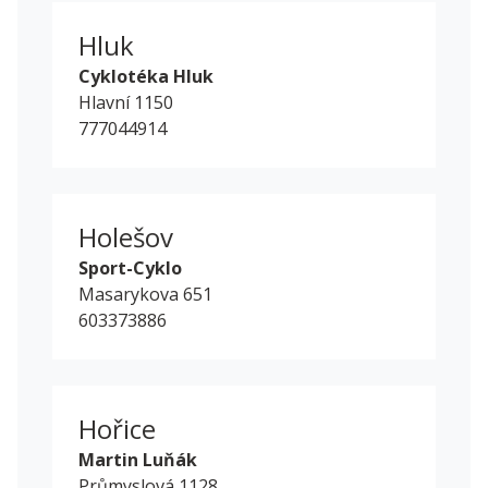
Hluk
Cyklotéka Hluk
Hlavní 1150
777044914
Holešov
Sport-Cyklo
Masarykova 651
603373886
Hořice
Martin Luňák
Průmyslová 1128