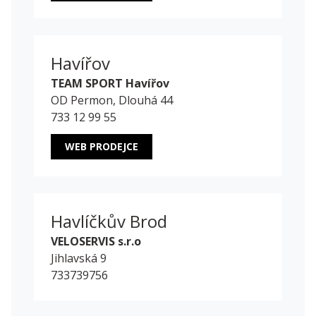
Havířov
TEAM SPORT Havířov
OD Permon, Dlouhá 44
733 12 99 55
WEB PRODEJCE
Havlíčkův Brod
VELOSERVIS s.r.o
Jihlavská 9
733739756