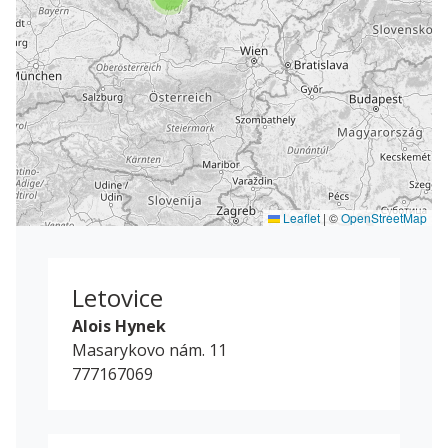
Leaflet
|
©
OpenStreetMap
Letovice
Alois Hynek
Masarykovo nám. 11
777167069