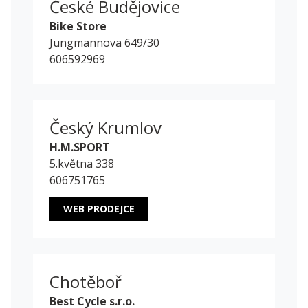
České Budějovice
Bike Store
Jungmannova 649/30
606592969
Český Krumlov
H.M.SPORT
5.května 338
606751765
WEB PRODEJCE
Chotěboř
Best Cycle s.r.o.