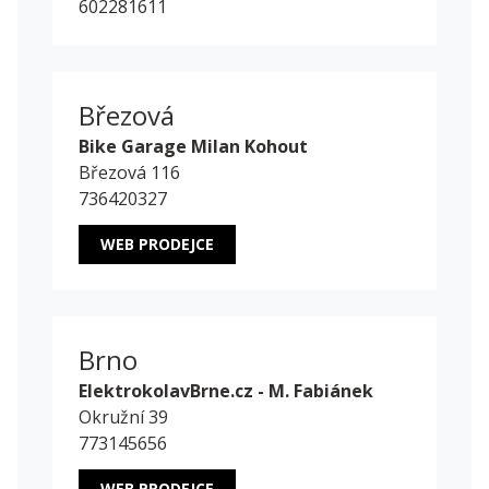
602281611
Březová
Bike Garage Milan Kohout
Březová 116
736420327
WEB PRODEJCE
Brno
ElektrokolavBrne.cz - M. Fabiánek
Okružní 39
773145656
WEB PRODEJCE