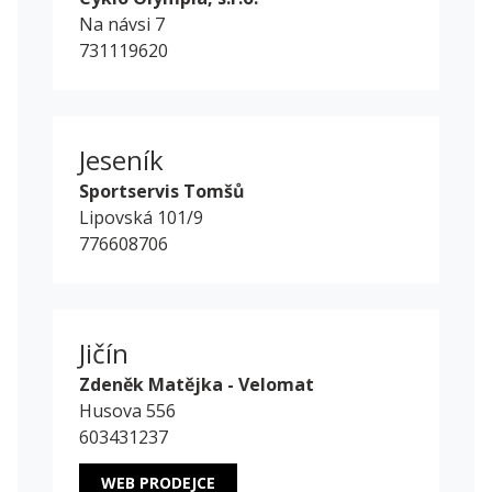
Na návsi 7
731119620
Jeseník
Sportservis Tomšů
Lipovská 101/9
776608706
Jičín
Zdeněk Matějka - Velomat
Husova 556
603431237
WEB PRODEJCE